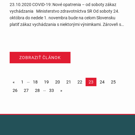
23.10.2020 COVID-19: Nové opatrenia – od soboty zákaz
vychádzania Ministerstvo zdravotníctva SR Od soboty 24.
októbra do nedele 1. novembra bude na celom Slovensku
platiť zákaz vychádzania s niektorými výnimkami. Zároveň sa
od 26. októbra do 27. novembra zatvárajú školy okrem
detských jaslí, materských škôl a prvého stupňa základných
škôl. Školy od pondelka 26….
ZOBRAZIŤ ČLÁNOK
…
«
1
18
19
20
21
22
23
24
25
…
26
27
28
33
»