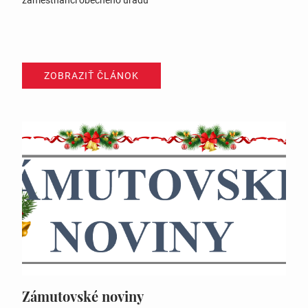
zamestnanci obecného úradu
ZOBRAZIŤ ČLÁNOK
Zámutovské noviny