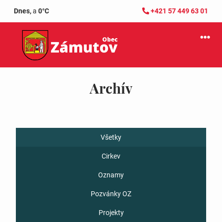
Dnes,
a
0°C
+421 57 449 63 01
Archív
Všetky
Cirkev
Oznamy
Pozvánky OZ
Projekty