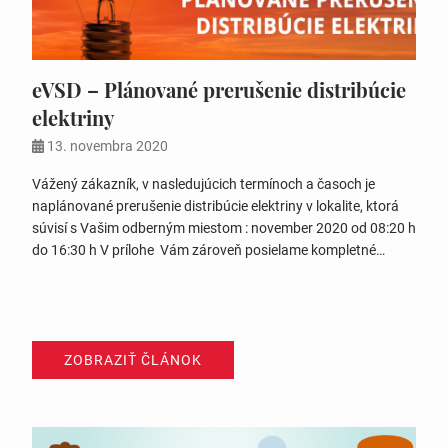
eVSD – Plánované prerušenie distribúcie
elektriny
13. novembra 2020
Vážený zákazník, v nasledujúcich termínoch a časoch je
naplánované prerušenie distribúcie elektriny v lokalite, ktorá
súvisí s Vašim odberným miestom : november 2020 od 08:20 h
do 16:30 h V prílohe Vám zároveň posielame kompletné
oznámenie o plánovanom prerušení distribúcie elektriny, ktoré
sa týka uvedeného odberného miesta. VSD, a.s. eVSD –
Planovane prerusenie distribucie elektriny
ZOBRAZIŤ ČLÁNOK