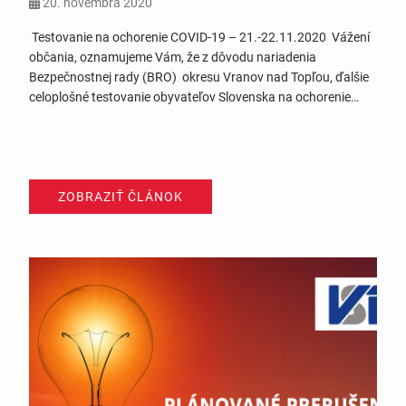
20. novembra 2020
Testovanie na ochorenie COVID-19 – 21.-22.11.2020 Vážení
občania, oznamujeme Vám, že z dôvodu nariadenia
Bezpečnostnej rady (BRO) okresu Vranov nad Topľou, ďalšie
celoplošné testovanie obyvateľov Slovenska na ochorenie
COVID 19, sa v našej obci uskutoční v sobotu 21.11.2020 a v
nedeľu 22.11.2020 v čase od 08.00 h do 20.00 h. v budove
kultúrneho domu a…
ZOBRAZIŤ ČLÁNOK