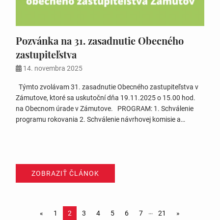
Pozvánka na 31. zasadnutie Obecného
zastupiteľstva
14. novembra 2025
Týmto zvolávam 31. zasadnutie Obecného zastupiteľstva v
Zámutove, ktoré sa uskutoční dňa 19.11.2025 o 15.00 hod.
na Obecnom úrade v Zámutove. PROGRAM: 1. Schválenie
programu rokovania 2. Schválenie návrhovej komisie a
overovateľov zápisnice 3. Výročná správa za konsolidovaný
celok za rok 2024 4. Príprava inventarizácie za rok 2025 –
menovanie členov inventarizačných komisií…
ZOBRAZIŤ ČLÁNOK
…
«
1
2
3
4
5
6
7
21
»