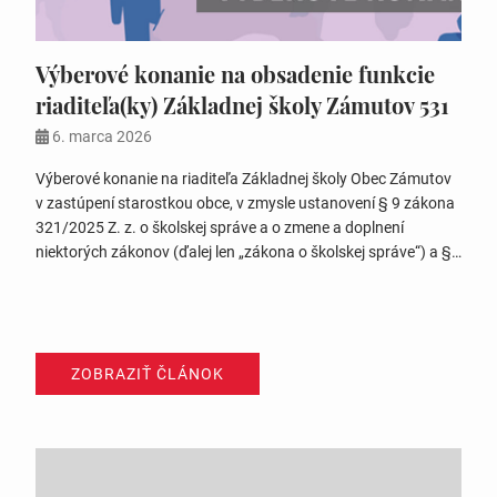
Výberové konanie na obsadenie funkcie
riaditeľa(ky) Základnej školy Zámutov 531
6. marca 2026
Výberové konanie na riaditeľa Základnej školy Obec Zámutov
v zastúpení starostkou obce, v zmysle ustanovení § 9 zákona
321/2025 Z. z. o školskej správe a o zmene a doplnení
niektorých zákonov (ďalej len „zákona o školskej správe“) a §
5 zákona č. 552/2003 Z. z. o výkone práce vo verejnom
záujme v znení neskorších predpisov…
ZOBRAZIŤ ČLÁNOK