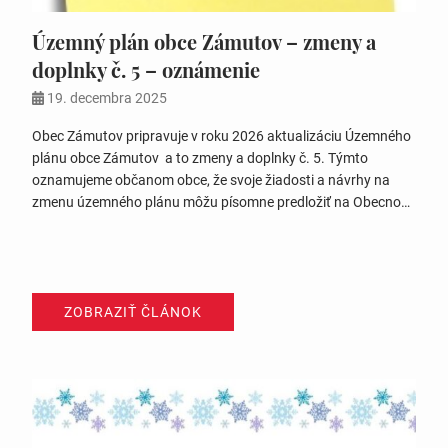
Územný plán obce Zámutov – zmeny a
doplnky č. 5 – oznámenie
19. decembra 2025
Obec Zámutov pripravuje v roku 2026 aktualizáciu Územného
plánu obce Zámutov a to zmeny a doplnky č. 5. Týmto
oznamujeme občanom obce, že svoje žiadosti a návrhy na
zmenu územného plánu môžu písomne predložiť na Obecnom
úrade v Zámutove v termíne do 31.01.2026. Na žiadosti a
návrhy podané po tomto termíne sa nebude prihliadať.
Podané…
ZOBRAZIŤ ČLÁNOK