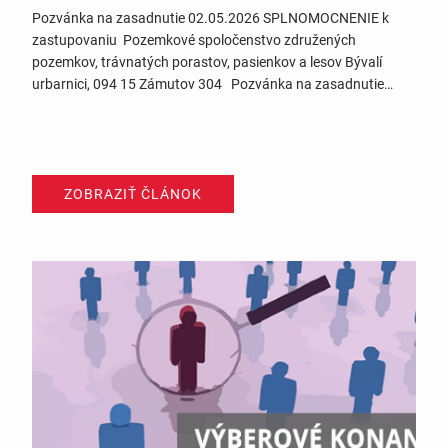
Pozvánka na zasadnutie 02.05.2026 SPLNOMOCNENIE k
zastupovaniu Pozemkové spoločenstvo združených
pozemkov, trávnatých porastov, pasienkov a lesov Bývalí
urbarnici, 094 15 Zámutov 304 Pozvánka na zasadnutie
zhromaždenia Výbor pozemkového spoločenstva Vás týmto
pozýva na riadne zasadnutie zhromaždenia. Zasadnutie sa
uskutoční v priestoroch Bistra Kondor v Zámutove dňa
02.05.2026 o 15:00 hod. Program zhromaždenia: 1….
ZOBRAZIŤ ČLÁNOK