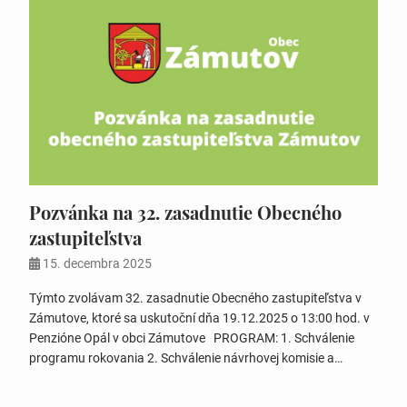
Pozvánka na 32. zasadnutie Obecného
zastupiteľstva
15. decembra 2025
Týmto zvolávam 32. zasadnutie Obecného zastupiteľstva v
Zámutove, ktoré sa uskutoční dňa 19.12.2025 o 13:00 hod. v
Penzióne Opál v obci Zámutove PROGRAM: 1. Schválenie
programu rokovania 2. Schválenie návrhovej komisie a
overovateľov zápisnice 3. Menovanie veliteľa DHZO 4.
Vyhodnotenie investičných akcií za rok 2025 5. Schválenie